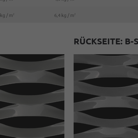
 kg / m
6,4 kg / m
2
2
RÜCKSEITE: B-S