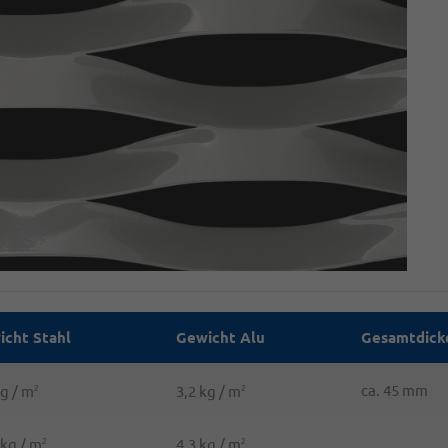
icht Stahl
Gewicht Alu
Gesamtdick
ca. 45 mm
kg / m
3,2 kg / m
2
2
 kg / m
4,3 kg / m
2
2