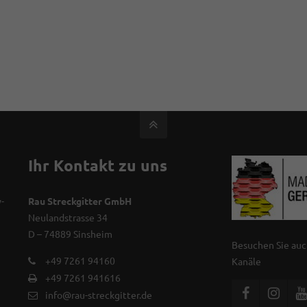
Ihr Kontakt zu uns
-
Rau Streckgitter GmbH
Neulandstrasse 34
D – 74889 Sinsheim
Besuchen Sie auc
+49 7261 94160
Kanäle
+49 7261 941616
info@rau-streckgitter.de