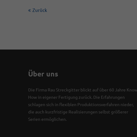
Zurück
Über uns
Die Firma Rau Streckgitter blickt auf über 60 Jahre Know
How in eigener Fertigung zurück. Die Erfahrungen
schlagen sich in flexiblen Produktionsverfahren nieder,
die auch kurzfristige Realisierungen selbst größerer
Serien ermöglichen.