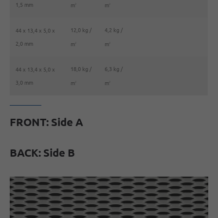
1,5 mm
m
m
2
2
12,0 kg /
4,2 kg /
44 x 13,4 x 5,0 x
2,0 mm
m
m
2
2
18,0 kg /
6,3 kg /
44 x 13,4 x 5,0 x
3,0 mm
m
m
2
2
FRONT: Side A
BACK: Side B