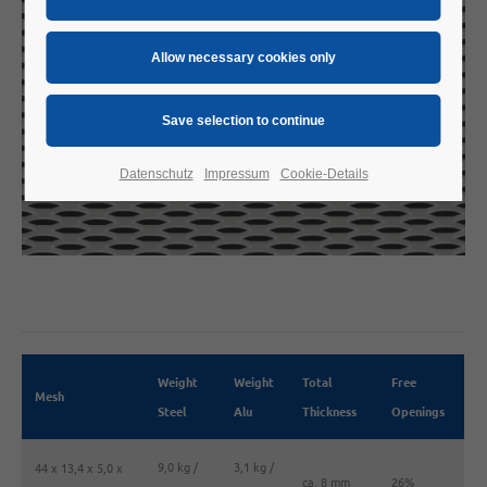
Datenschutz
Impressum
Cookie-Details
Weight
Weight
Total
Free
Mesh
Steel
Alu
Thickness
Openings
9,0 kg /
3,1 kg /
44 x 13,4 x 5,0 x
ca. 8 mm
26%