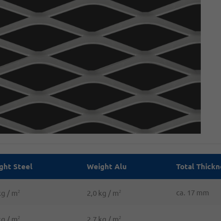
ght Steel
Weight Alu
Total Thickn
ca. 17 mm
kg / m
2,0 kg / m
2
2
kg / m
2,7 kg / m
2
2