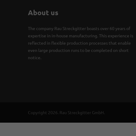
About us
The company Rau Streckgitter boasts over 60 years of
expertise in in-house manufacturing. This experience is
reflected in flexible production processes that enable
even large production runs to be completed on short
notice.
Copyright 2026. Rau Streckgitter GmbH.