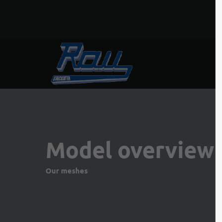
Model overview
Our meshes