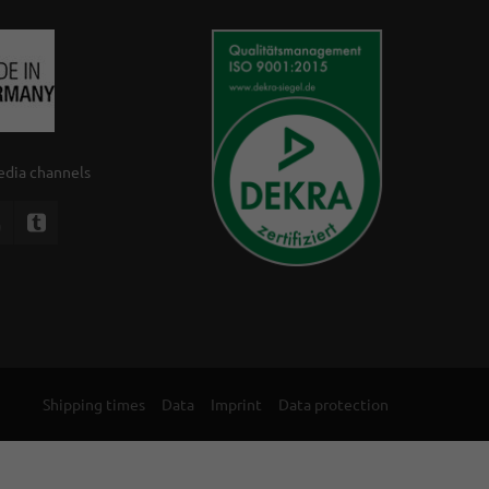
media channels
Shipping times
Data
Imprint
Data protection