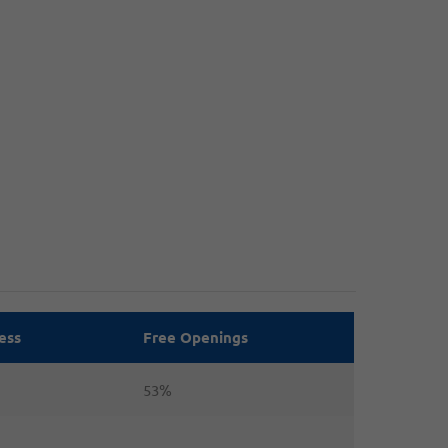
ess
Free Openings
53%