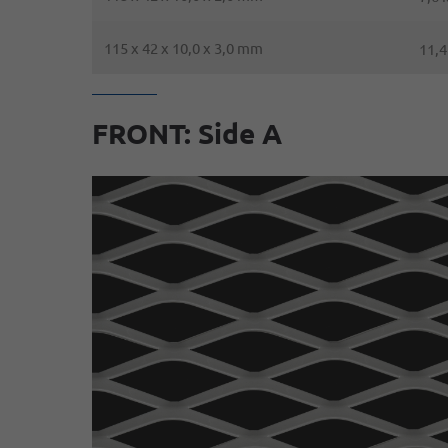
115 x 42 x 10,0 x 3,0 mm
11,4
FRONT: Side A