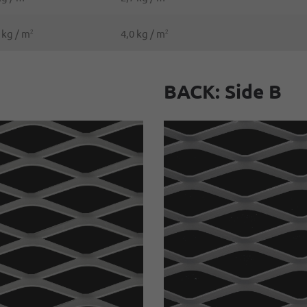
 kg / m
4,0 kg / m
2
2
BACK: Side B