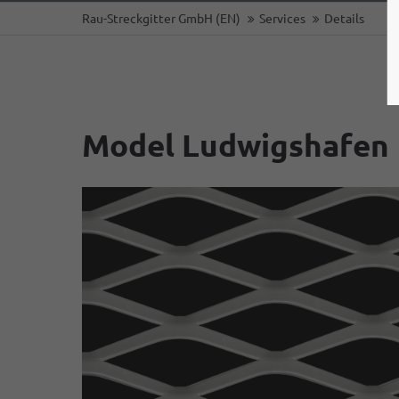
Rau-Streckgitter GmbH (EN)
Services
Details
Model Ludwigshafen