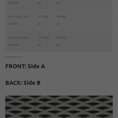
1,5 mm
m
m
2
2
11,4 kg /
4,0 kg /
62 x 25,5 x 9,1 x
2,0 mm
m
m
2
2
17,1 kg /
6,0 kg /
62 x 25,5 x 9,1 x
3,0 mm
m
m
2
2
FRONT: Side A
BACK: Side B