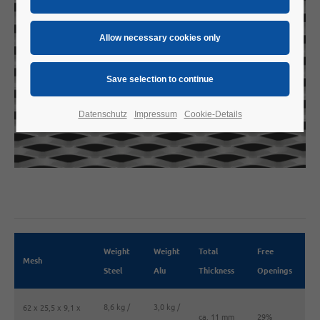
Datenschutz
Impressum
Cookie-Details
Weight
Weight
Total
Free
Mesh
Steel
Alu
Thickness
Openings
8,6 kg /
3,0 kg /
62 x 25,5 x 9,1 x
ca. 11 mm
29%