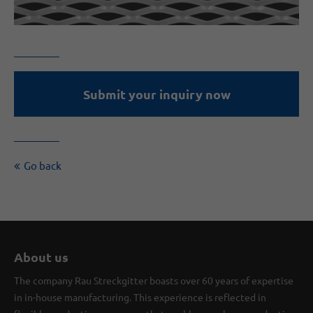
Submit your inquiry now
Go back
About us
The company Rau Streckgitter boasts over 60 years of expertise
in in-house manufacturing. This experience is reflected in