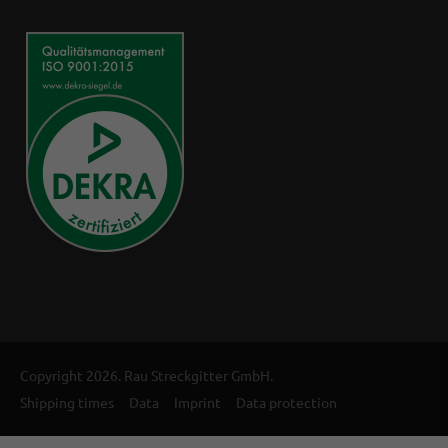
Copyright 2026. Rau Streckgitter GmbH.
Shipping times
Data
Imprint
Data protection