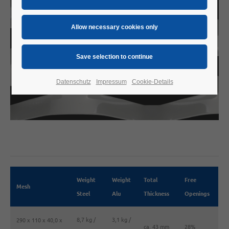
Datenschutz
Impressum
Cookie-Details
Weight
Weight
Total
Free
Mesh
Steel
Alu
Thickness
Openings
8,7 kg /
3,1 kg /
290 x 110 x 40,0 x
ca. 43 mm
28%