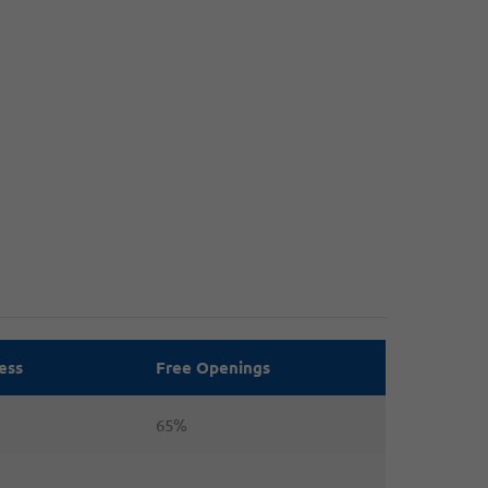
ess
Free Openings
65%