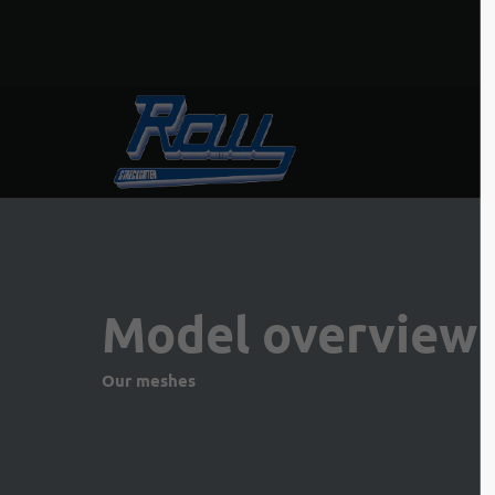
Model overview
Our meshes