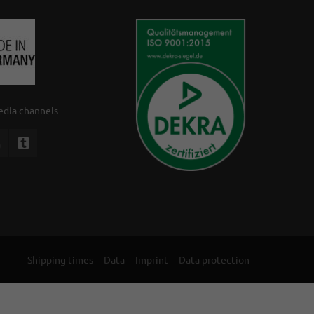
media channels
Shipping times
Data
Imprint
Data protection