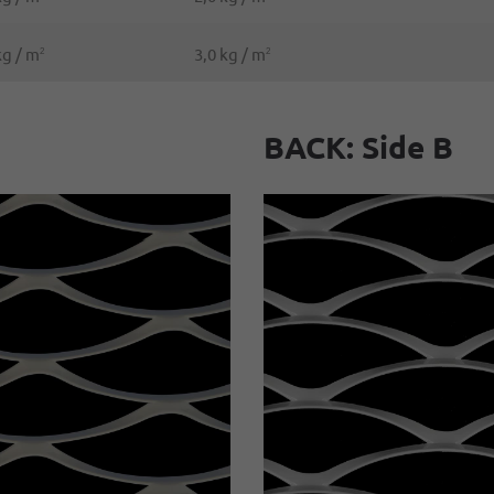
kg / m
3,0 kg / m
2
2
BACK: Side B