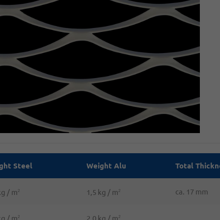
ght Steel
Weight Alu
Total Thickn
ca. 17 mm
kg / m
1,5 kg / m
2
2
kg / m
2,0 kg / m
2
2