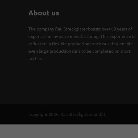
About us
The company Rau Streckgitter boasts over 60 years of
expertise in in-house manufacturing. This experience is
reflected in flexible production processes that enable
even large production runs to be completed on short
notice.
Copyright 2026. Rau Streckgitter GmbH.