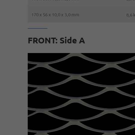
170 x 56 x 10,0 x 3,0 mm
8,6 
FRONT: Side A