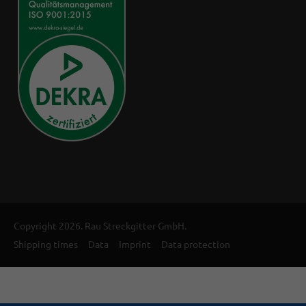
Copyright 2026. Rau Streckgitter GmbH.
Shipping times
Data
Imprint
Data protection