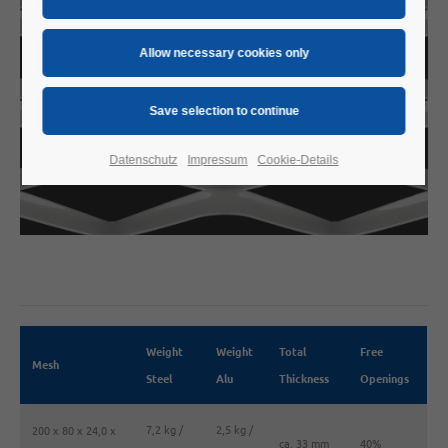
Datenschutz
Impressum
Cookie-Details
Weight
Weight
Total
Free
Mesh
Steel
Alu
Thickness
Openings
7,2 kg /
2,5 kg /
200 x 80 x 24,0 x
ca. 33 mm
40%