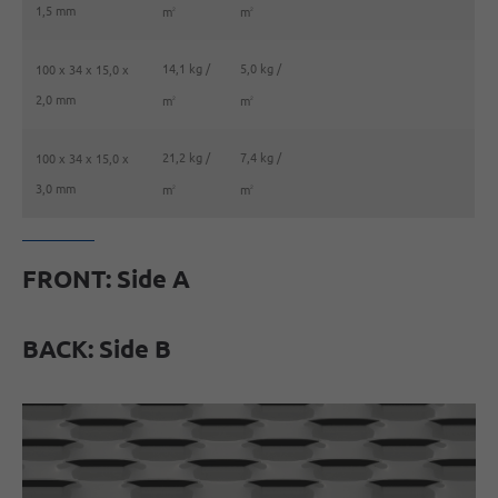
1,5 mm
m
m
2
2
14,1 kg /
5,0 kg /
100 x 34 x 15,0 x
2,0 mm
m
m
2
2
21,2 kg /
7,4 kg /
100 x 34 x 15,0 x
3,0 mm
m
m
2
2
FRONT: Side A
BACK: Side B