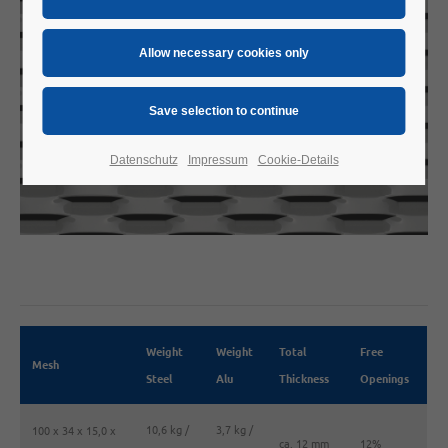
Datenschutz
Impressum
Cookie-Details
Weight
Weight
Total
Free
Mesh
Steel
Alu
Thickness
Openings
10,6 kg /
3,7 kg /
100 x 34 x 15,0 x
ca. 12 mm
12%