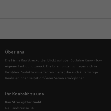
Über uns
Die Firma Rau Streckgitter blickt auf über 60 Jahre Know-How in
eigener Fertigung zurück. Die Erfahrungen schlagen sich in
flexiblen Produktionsverfahren nieder, die auch kurzfristige
Realisierungen selbst größerer Serien ermöglichen.
Ihr Kontakt zu uns
Rau Streckgitter GmbH
Neulandstrasse 34