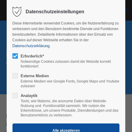
Menu
Datenschutzeinstellungen
Diese Internetseite verwendet Cookies, um die Nutzererfahrung zu
verbessern und den Benutzern bestimmte Dienste und Funktionen
bereitzustellen. Detaillierte Informationen über den Einsatz von
Cookies auf dieser Webseite erhalten Sie in der
Datenschutzerklärung
.
Industrie
Erforderlich*
Alle Maschen von Micro bis Großmasche
Notwendige Cookies zulassen damit die Website korrekt
funktioniert
Externe Medien
Externe Medien wie Google Fonts, Google Maps und Youtube
zulassen
Analaytik
Tools, wie Matomo, die anonyme Daten über Website-
Nutzung und -Funktionalität sammeln. Wir nutzen die
Erkenntnisse, um unsere Produkte, Dienstleistungen und das
Die Firma Rau Streckgitter ist auch für Streckgitter in der
Benutzererlebnis zu verbessern.
industriellen Anwendung ein starker und zuverlässiger
Partner.