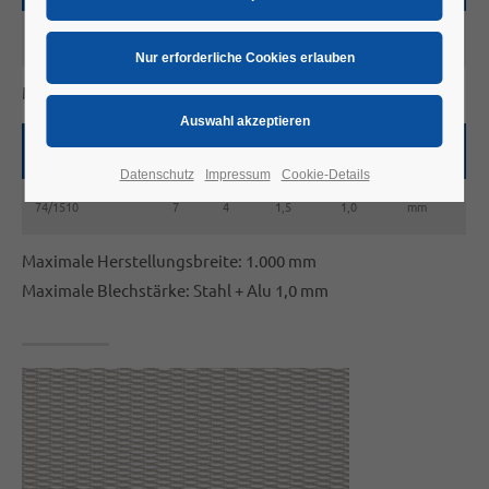
74/0808
7
4
0,8
0,8
mm
Maß c und s sind variabel z.B.:
Artikel-Nr.:
l
b
c
s
Datenschutz
Impressum
Cookie-Details
74/1510
7
4
1,5
1,0
mm
Maximale Herstellungsbreite: 1.000 mm
Maximale Blechstärke: Stahl + Alu 1,0 mm