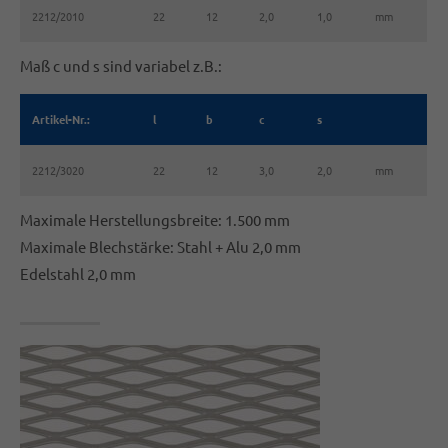
2212/2010
22
12
2,0
1,0
mm
Maß c und s sind variabel z.B.:
Artikel-Nr.:
l
b
c
s
2212/3020
22
12
3,0
2,0
mm
Maximale Herstellungsbreite: 1.500 mm
Maximale Blechstärke: Stahl + Alu 2,0 mm
Edelstahl 2,0 mm