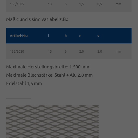
136/1505
13
6
1,5
0,5
mm
Maß c und s sind variabel z.B.:
Artikel-Nr.:
l
b
c
s
136/2020
13
6
2,0
2,0
mm
Maximale Herstellungsbreite: 1.500 mm
Maximale Blechstärke: Stahl + Alu 2,0 mm
Edelstahl 1,5 mm