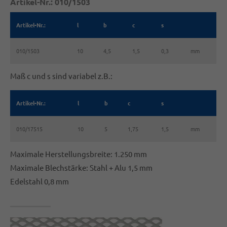
Artikel-Nr.: 010/1503
Artikel-Nr.:
l
b
c
s
010/1503
10
4,5
1,5
0,3
mm
Maß c und s sind variabel z.B.:
Artikel-Nr.:
l
b
c
s
010/17515
10
5
1,75
1,5
mm
Maximale Herstellungsbreite: 1.250 mm
Maximale Blechstärke: Stahl + Alu 1,5 mm
Edelstahl 0,8 mm