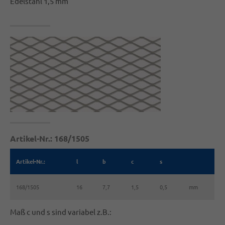
Edelstahl 1,5 mm
Artikel-Nr.: 168/1505
Artikel-Nr.:
l
b
c
s
168/1505
16
7,7
1,5
0,5
mm
Maß c und s sind variabel z.B.: