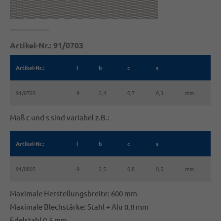
Artikel-Nr.: 91/0703
Artikel-Nr.:
l
b
c
s
91/0703
9
2,4
0,7
0,3
mm
Maß c und s sind variabel z.B.:
Artikel-Nr.:
l
b
c
s
91/0805
9
2,5
0,8
0,5
mm
Maximale Herstellungsbreite: 600 mm
Maximale Blechstärke: Stahl + Alu 0,8 mm
Edelstahl 0,5 mm